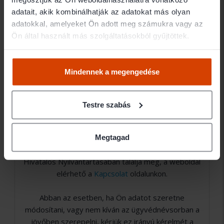
Jogi területek
adatait, akik kombinálhatják az adatokat más olyan
adatokkal, amelyeket Ön adott meg számukra vagy az
Ön által használt más szolgáltatásokból gyűjtöttek.
- Vállalkozás
- Ingatlan jog
Mindennek a megengedése
Testre szabás
Amennyiben nem találja a keresett ügyvéd
elérhetőségét (email, telefon), abban az esetben
nem Ügyvédbróker partner. Közvetlen
Megtagad
elérhetőségét a Magyar Ügyvédi Kamara Országos
Hivatalos Nyilvántartásában találja meg, a weboldal
elérhető a
Kapcsolat
oldalunkon.
Abban az esetben, ha Ön adatot szeretne
módosítani, vagy nem kíván az ügyvédnévsorban a
jövőben szerepelni, kérjük ez irányú kérelmét a