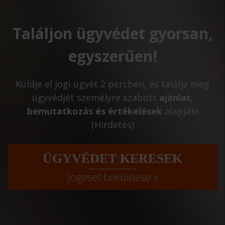
Találjon ügyvédet gyorsan,
egyszerűen!
Küldje el jogi ügyét 2 percben, és találja meg
ügyvédjét személyre szabott
ajánlat,
bemutatkozás és értékelések
alapján!
(Hirdetés)
ÜGYVÉDET KERESEK
Jogeset beküldése »