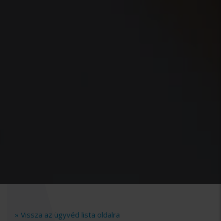
» Vissza az ügyvéd lista oldalra