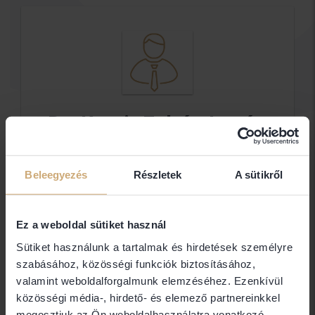
Dr. Kocsis Zoltán István
Ügyvéd
Beleegyezés
Részletek
A sütikről
DR.KOCSIS ZOLTÁN ÜGYVÉDI IRODA
Ez a weboldal sütiket használ
Elérhetőségek
Sütiket használunk a tartalmak és hirdetések személyre
szabásához, közösségi funkciók biztosításához,
4025 Debrecen
valamint weboldalforgalmunk elemzéséhez. Ezenkívül
közösségi média-, hirdető- és elemező partnereinkkel
megosztjuk az Ön weboldalhasználatra vonatkozó